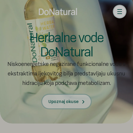
Herbalne
vode
DoNatural
Niskoenergetske negazirane funkcionalne vode s
ekstraktima ljekovitog bilja predstavljaju ukusnu
hidraciju koja podržava metabolizam.
Upoznaj okuse