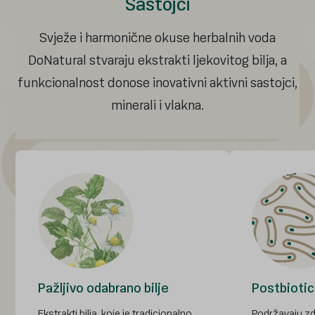
Sastojci
Svježe i harmonične okuse herbalnih voda
DoNatural stvaraju ekstrakti ljekovitog bilja, a
funkcionalnost donose inovativni aktivni sastojci,
minerali i vlakna.
Pažljivo odabrano bilje
Postbiotic
Limunska trava
Aloe vera
Kadulja
Menta
Kleka
Ekstrakti bilja, koje je tradicionalno
Podržavaju zd
S KORIJANDEROM I LIMUNSKOM TRAVOM
S LIMUNSKOM TRAVOM I KAMILICOM
S KORIJANDEROM I MELISOM
S MENTOM I KOROMAČEM
S MELISOM I KAMILICOM