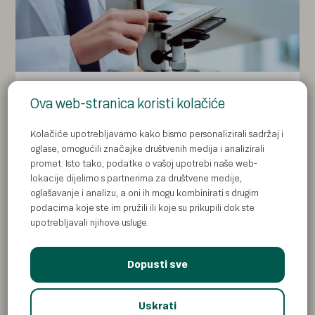
Što znanost kaže o bioticima?
Ova web-stranica koristi kolačiće
Riječi: 286
Vrijeme čitanja: 2 min
Kolačiće upotrebljavamo kako bismo personalizirali sadržaj i
oglase, omogućili značajke društvenih medija i analizirali
promet. Isto tako, podatke o vašoj upotrebi naše web-
lokacije dijelimo s partnerima za društvene medije,
oglašavanje i analizu, a oni ih mogu kombinirati s drugim
Domov
Kontakt
Gdje kupiti
Često postavljena pitanja
podacima koje ste im pružili ili koje su prikupili dok ste
Pravila privatnosti
Politika kolačića
upotrebljavali njihove usluge.
Dopusti sve
Uskrati