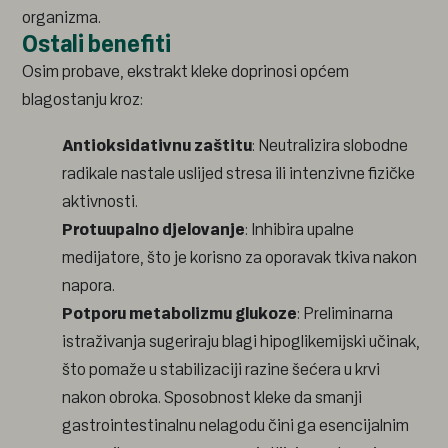
organizma.
Ostali benefiti
Osim probave, ekstrakt kleke doprinosi općem
blagostanju kroz:
Antioksidativnu zaštitu
: Neutralizira slobodne
radikale nastale uslijed stresa ili intenzivne fizičke
aktivnosti.
Protuupalno djelovanje
: Inhibira upalne
medijatore, što je korisno za oporavak tkiva nakon
napora.
Potporu metabolizmu glukoze
: Preliminarna
istraživanja sugeriraju blagi hipoglikemijski učinak,
što pomaže u stabilizaciji razine šećera u krvi
nakon obroka. Sposobnost kleke da smanji
gastrointestinalnu nelagodu čini ga esencijalnim