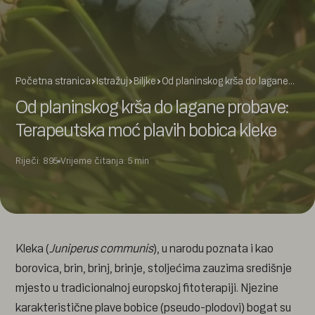
Početna stranica
Istražuj
Biljke
Od planinskog krša do lagane…
Od planinskog krša do lagane probave:
Terapeutska moć plavih bobica kleke
Riječi: 895
Vrijeme čitanja: 5 min
Kleka (
Juniperus communis
), u narodu poznata i kao
borovica, brin, brinj, brinje, stoljećima zauzima središnje
mjesto u tradicionalnoj europskoj fitoterapiji. Njezine
karakteristične plave bobice (pseudo-plodovi) bogat su