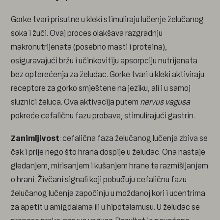
Gorke tvari prisutne u kleki stimuliraju lučenje želučanog
soka i žuči. Ovaj proces olakšava razgradnju
makronutrijenata (posebno masti i proteina),
osiguravajući bržu i učinkovitiju apsorpciju nutrijenata
bez opterećenja za želudac. Gorke tvari u kleki aktiviraju
receptore za gorko smještene na jeziku, ali i u samoj
sluznici želuca. Ova aktivacija putem
nervus vagusa
pokreće cefaličnu fazu probave, stimulirajući gastrin.
Zanimljivost
: cefalična faza želučanog lučenja zbiva se
čak i prije nego što hrana dospije u želudac. Ona nastaje
gledanjem, mirisanjem i kušanjem hrane te razmišljanjem
o hrani. Živčani signali koji pobuđuju cefaličnu fazu
želučanog lučenja započinju u moždanoj kori i ucentrima
za apetit u amigdalama ili u hipotalamusu. U želudac se