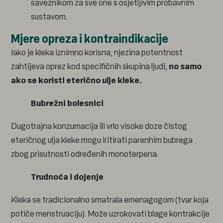
saveznikom za sve one s osjetljivim probavnim
sustavom.
Mjere opreza i kontraindikacije
Iako je kleka iznimno korisna, njezina potentnost
zahtijeva oprez kod specifičnih skupina ljudi,
no samo
ako se koristi eterično ulje kleke.
Bubrežni bolesnici
Dugotrajna konzumacija ili vrlo visoke doze čistog
eteričnog ulja kleke mogu iritirati parenhim bubrega
zbog prisutnosti određenih monoterpena.
Trudnoća i dojenje
Kleka se tradicionalno smatrala emenagogom (tvar koja
potiče menstruaciju). Može uzrokovati blage kontrakcije