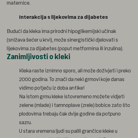
maternice.
Interakcija s lijekovima za dijabetes
Budući da kleka ima prirodni hipoglikemijski učinak
(snižava šećer u krvi), može sinergistički djelovati s
lijekovima za dijabetes (poput metformina ili inzulina).
Zanimljivosti o kleki
Kleka raste iznimno sporo, ali može doživjeti i preko
2000 godina. To znači da neki grmovi koje danas
vidimo potječu iz doba antike!
Na istom grmu kleke istovremeno možete vidjeti
zelene (mlade) i tamnoplave (zrele) bobice zato što
plodovima trebaju čak dvije godine da potpuno
sazru.
U stara vremena ljudi su palili grančice kleke u