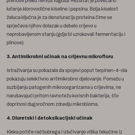
prenose preko
nervus vagusa
. Rezultat je povećano
lučenje klorovodične kiseline i pepsina. Bolja kiselost
želuca ključna je za denaturaciju proteina čime se
sprječava njihov dolazak u debelo crijevo u
neprobavljenom stanju (gdje bi uzrokovali fermentaciju i
plinove).
3. Antimikrobni učinak na crijevnu mikrofloru
Istraživanja su pokazala da spojevi poput terpinen-4-ola
pokazuju selektivno antimikrobno djelovanje. Pomažu u
suzbijanju patogenih mikroorganizama u crijevima, ne
narušavajući pritom ravnotežu korisnih bakterija, što
doprinosi dugoročnom zdravlju mikrobioma.
4. Diuretski i detoksikacijski učinak
Kleka potiče rad bubrega i izlučivanje viška tekućine iz