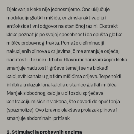
Djelovanje kleke nije jednosmjerno. Ono uključuje
modulaciju glatkih mišića, enzimsku aktivaciju i
antioksidativni odgovor na staničnoj razini. Ekstrakt
kleke poznat je po svojoj sposobnosti da opušta glatke
mišiće probavnog trakta. Pomaže u eliminaciji
nakupljenih plinova u crijevima, čime smanjuje osjećaj
nadutosti i težine u trbuhu. Glavni mehanizam kojim kleka
smanjuje nadutost i grčeve temelji se na blokadi
kalcijevih kanala u glatkim mišićima crijeva. Terpenoidi
inhibiraju ulazak iona kalcija u stanice glatkih mišića.
Manjak slobodnog kalcija u citosolu sprječava
kontrakciju mišićnih vlakana, što dovodi do opuštanja
(spazmolize). Ovo izravno olakšava prolazak plinova i
smanjuje abdominalni pritisak.
2. Stimulacija probavnih enzima