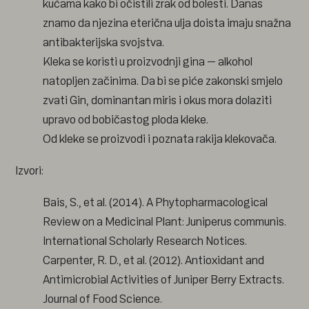
kućama kako bi očistili zrak od bolesti. Danas
znamo da njezina eterična ulja doista imaju snažna
antibakterijska svojstva.
Kleka se koristi u proizvodnji gina – alkohol
natopljen začinima. Da bi se piće zakonski smjelo
zvati Gin, dominantan miris i okus mora dolaziti
upravo od bobičastog ploda kleke.
Od kleke se proizvodi i poznata rakija klekovača.
Izvori:
Bais, S., et al. (2014). A Phytopharmacological
Review on a Medicinal Plant: Juniperus communis.
International Scholarly Research Notices.
Carpenter, R. D., et al. (2012). Antioxidant and
Antimicrobial Activities of Juniper Berry Extracts.
Journal of Food Science.