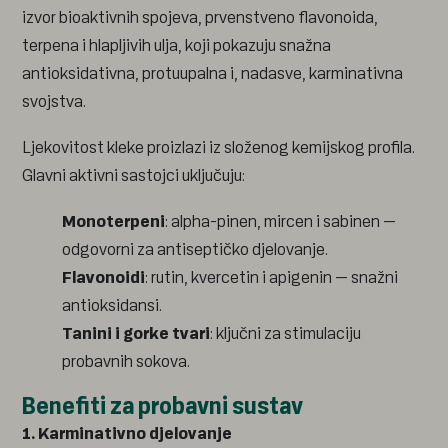
izvor bioaktivnih spojeva, prvenstveno flavonoida,
terpena i hlapljivih ulja, koji pokazuju snažna
antioksidativna, protuupalna i, nadasve, karminativna
svojstva.
Ljekovitost kleke proizlazi iz složenog kemijskog profila.
Glavni aktivni sastojci uključuju:
Monoterpeni
: alpha-pinen, mircen i sabinen –
odgovorni za antiseptičko djelovanje.
Flavonoidi
: rutin, kvercetin i apigenin – snažni
antioksidansi.
Tanini i gorke tvari
: ključni za stimulaciju
probavnih sokova.
Benefiti za probavni sustav
1. Karminativno djelovanje