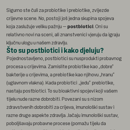
Sigurno ste čuli za probiotike i prebiotike, zvijezde
crijevne scene. No, postoji još jedna skupina spojeva
koja zaslužuje veliku pažnju –
postbiotici
. Oni su
relativno novi na sceni, ali znanstvenici vjeruju da igraju
ključnu ulogu u našem zdravlju.
Što su postbiotici i kako djeluju?
Pojednostavljeno, postbiotici su nusprodukti probavnog
procesa u crijevima. Zamislite probiotike kao „dobre“
bakterije u crijevima, a prebiotike kao njihovu „hranu“
(uglavnom vlakna). Kada probiotici „jedu“ prebiotike,
nastaju postbiotici. To su bioaktivni spojevi koji vašem
tijelu nude razne dobrobiti. Povezani su s nizom
zdravstvenih dobrobiti za crijeva, imunološki sustav i
razne druge aspekte zdravlja. Jačaju imunološki sustav,
poboljšavaju probavne procese (pomažu tijelu da