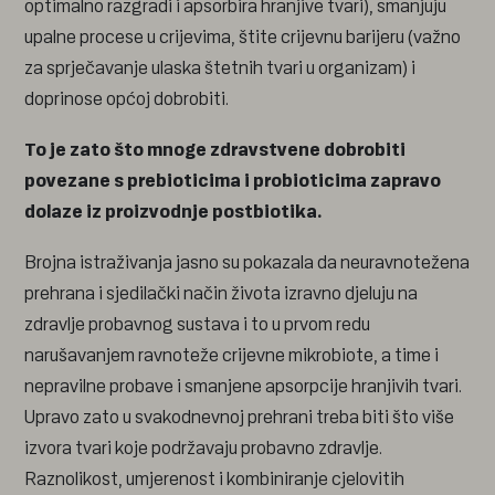
optimalno razgradi i apsorbira hranjive tvari), smanjuju
upalne procese u crijevima, štite crijevnu barijeru (važno
za sprječavanje ulaska štetnih tvari u organizam) i
doprinose općoj dobrobiti.
To je zato što mnoge zdravstvene dobrobiti
povezane s
prebioticima
i
probioticima
zapravo
dolaze iz proizvodnje postbiotika.
Brojna istraživanja jasno su pokazala da neuravnotežena
prehrana i sjedilački način života izravno djeluju na
zdravlje probavnog sustava i to u prvom redu
narušavanjem ravnoteže crijevne mikrobiote, a time i
nepravilne probave i smanjene apsorpcije hranjivih tvari.
Upravo zato u svakodnevnoj prehrani treba biti što više
izvora tvari koje podržavaju probavno zdravlje.
Raznolikost, umjerenost i kombiniranje cjelovitih