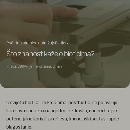
Početna stranica
Istražuj
Biotici
…
Što znanost kaže o bioticima?
Riječi: 286
Vrijeme čitanja: 2 min
U svijetu biotika i mikrobioma, postbiotici se pojavljuju
kao nova nada za unaprjeđenje zdravlja, nudeći brojne
potencijalne koristi za crijeva, imunološki sustav i opće
blagostanje.