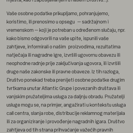
Vaše osobne podatke prikupljamo, pohranjujemo,
koristimo, ili prenosimo u opsegu – sadržajnom i
vremenskom – koji je potreban u određenom slučaju, npr.
kako bismo odgovorili na vaše upite, ispunili vaše
zahtjeve, informirali o našim proizvodima, rezultatima
natječaja ili nagradne igre, izvršili ugovornu obavezu ili
neophodne radnje prije zaključivanja ugovora, ili izvršili
druge naše zakonske ili pravne obaveze. Iz tih razloga,
Društvo ponekad treba prenijeti osobne podatke drugim
tvrtkama unutar Atlantic Grupe i povezanih društava ili
vanjskim pružateljima usluga za daljnju obradu. Pružatelji
usluge mogu se, na primjer, angažirati u kontekstu usluga
call centra, slanja robe, distribucije reklamnog materijala
ili za organiziranje i provođenje nagradnih igara. Društvo
zahtjeva od tih strana prihvaćanje važećih pravnih