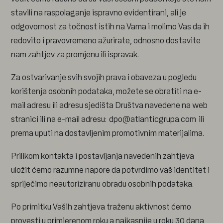
stavili na raspolaganje ispravno evidentirani, ali je
odgovornost za točnost istih na Vama i molimo Vas da ih
redovito i pravovremeno ažurirate, odnosno dostavite
nam zahtjev za promjenu ili ispravak.
Za ostvarivanje svih svojih prava i obaveza u pogledu
korištenja osobnih podataka, možete se obratiti na e-
mail adresu ili adresu sjedišta Društva navedene na web
stranici ili na e-mail adresu:
dpo@atlanticgrupa.com
ili
prema uputi na dostavljenim promotivnim materijalima.
Prilikom kontakta i postavljanja navedenih zahtjeva
uložit ćemo razumne napore da potvrdimo vaš identitet i
spriječimo neautoriziranu obradu osobnih podataka.
Po primitku Vaših zahtjeva traženu aktivnost ćemo
provesti u primjerenom roku a najkasnije u roku 30 dana