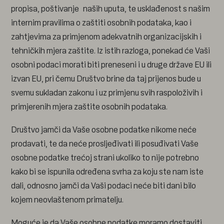
propisa, poštivanje naših uputa, te usklađenost s našim
internim pravilima o zaštiti osobnih podataka, kao i
zahtjevima za primjenom adekvatnih organizacijskih i
tehničkih mjera zaštite. Iz istih razloga, ponekad će Vaši
osobni podaci morati biti preneseni i u druge države EU ili
izvan EU, pri čemu Društvo brine da taj prijenos bude u
svemu sukladan zakonu i uz primjenu svih raspoloživih i
primjerenih mjera zaštite osobnih podataka.
Društvo jamči da Vaše osobne podatke nikome neće
prodavati, te da neće prosljeđivati ili posuđivati Vaše
osobne podatke trećoj strani ukoliko to nije potrebno
kako bi se ispunila određena svrha za koju ste nam iste
dali, odnosno jamči da Vaši podaci neće biti dani bilo
kojem neovlaštenom primatelju.
Moguće je da Vaše osobne podatke moramo dostaviti