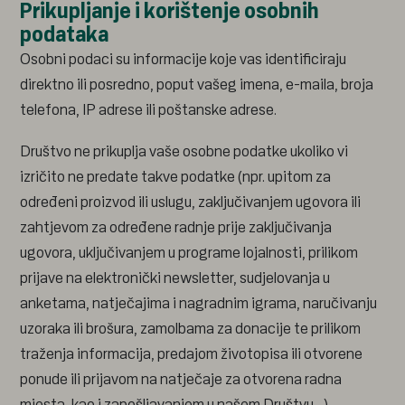
Prikupljanje i korištenje osobnih
podataka
Osobni podaci su informacije koje vas identificiraju
direktno ili posredno, poput vašeg imena, e-maila, broja
telefona, IP adrese ili poštanske adrese.
Društvo ne prikuplja vaše osobne podatke ukoliko vi
izričito ne predate takve podatke (npr. upitom za
određeni proizvod ili uslugu, zaključivanjem ugovora ili
zahtjevom za određene radnje prije zaključivanja
ugovora, uključivanjem u programe lojalnosti, prilikom
prijave na elektronički newsletter, sudjelovanja u
anketama, natječajima i nagradnim igrama, naručivanju
uzoraka ili brošura, zamolbama za donacije te prilikom
traženja informacija, predajom životopisa ili otvorene
ponude ili prijavom na natječaje za otvorena radna
mjesta, kao i zapošljavanjem u našem Društvu…).