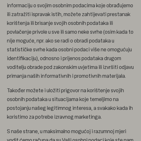
informaciju o svojim osobnim podacima koje obrađujemo
ili zatražiti ispravak istih, možete zahtijevati prestanak
korištenja ili brisanje svojih osobnih podataka ili
povlačenje privole u sve ili samo neke svrhe (osim kada to
nije moguće, npr. ako se radi o obradi podataka u
statističke svrhe kada osobni podaci više ne omogućuju
identifikaciju), odnosno i prijenos podataka drugom
voditelju obrade pod zakonskim uvjetima ili izvršiti odjavu
primanja naših informativnih i promotivnih materijala.
Također možete i uložiti prigovor na korištenje svojih
osobnih podataka u situacijama koje temeljimo na
postojanju našeg legitimnog interesa, a svakako kada ih
koristimo za potrebe izravnog marketinga.
S naše strane, u maksimalno mogućoj i razumnoj mjeri
vodit ćemo računa da su Vaši osobni podaci koje ste nam