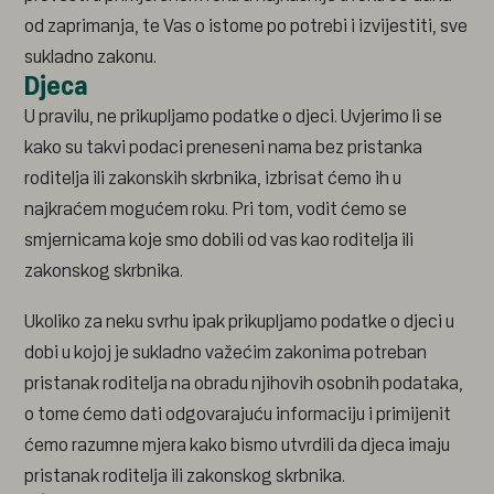
od zaprimanja, te Vas o istome po potrebi i izvijestiti, sve
sukladno zakonu.
Djeca
U pravilu, ne prikupljamo podatke o djeci. Uvjerimo li se
kako su takvi podaci preneseni nama bez pristanka
roditelja ili zakonskih skrbnika, izbrisat ćemo ih u
najkraćem mogućem roku. Pri tom, vodit ćemo se
smjernicama koje smo dobili od vas kao roditelja ili
zakonskog skrbnika.
Ukoliko za neku svrhu ipak prikupljamo podatke o djeci u
dobi u kojoj je sukladno važećim zakonima potreban
pristanak roditelja na obradu njihovih osobnih podataka,
o tome ćemo dati odgovarajuću informaciju i primijenit
ćemo razumne mjera kako bismo utvrdili da djeca imaju
pristanak roditelja ili zakonskog skrbnika.