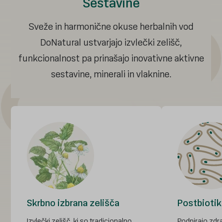
Sestavine
Sveže in harmonične okuse herbalnih vod
DoNatural ustvarjajo izvlečki zelišč,
funkcionalnost pa prinašajo inovativne aktivne
sestavine, minerali in vlaknine.
Skrbno izbrana zelišča
Postbiotik
Izvlečki zelišč, ki so tradicionalno
Podpirajo zd