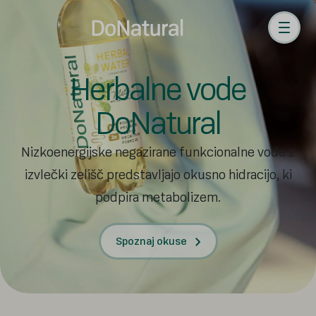
Herbalne
vode
DoNatural
Nizkoenergijske negazirane funkcionalne vode z
izvlečki zelišč predstavljajo okusno hidracijo, ki
podpira metabolizem.
Spoznaj okuse