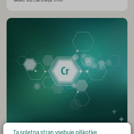
Besed: 831
Čas branja: 5 min
Ta spletna stran vsebuje piškotke