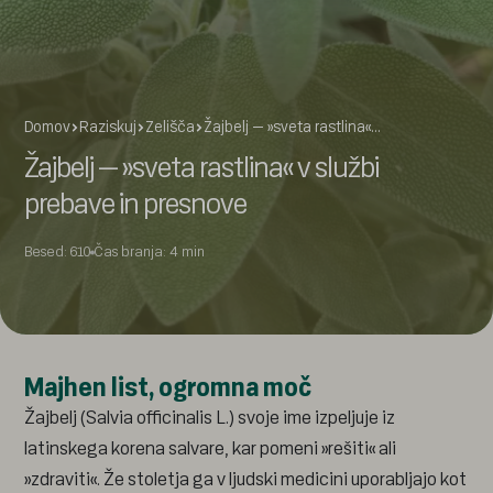
Domov
Raziskuj
Zelišča
Žajbelj – »sveta rastlina«…
Žajbelj – »sveta rastlina« v službi
prebave in presnove
Besed: 610
Čas branja: 4 min
Majhen list, ogromna moč
Žajbelj (Salvia officinalis L.) svoje ime izpeljuje iz
latinskega korena salvare, kar pomeni »rešiti« ali
»zdraviti«. Že stoletja ga v ljudski medicini uporabljajo kot