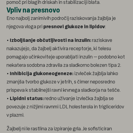
pomoč pri blagih driskah in stabilizaciji blata.
Vpliv na presnovo
Eno najbolj zanimivih področij raziskovanja žajblja je
njegova vloga pri
presnovi glukoze in lipidov
:
•
Izboljšanje občutljivosti na inzulin:
raziskave
nakazujejo, da žajbelj aktivira receptorje, ki telesu
pomagajo učinkoviteje uporabljati inzulin – podobno kot
nekatera sodobna zdravila za sladkorno bolezen tipa 2.
•
Inhibicija glukoneogeneze:
izvleček žajblja lahko
zmanjša tvorbo glukoze v jetrih, s čimer neposredno
prispeva k stabilnejši ravni krvnega sladkorja na tešče.
•
Lipidni status:
redno uživanje izvlečka žajblja se
povezuje z nižjimi ravnmi LDL holesterola in trigliceridov
v plazmi.
Žajbelj ni le rastlina za izpiranje grla. Je sofisticiran