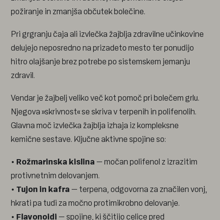
požiranje in zmanjša občutek bolečine.
Pri grgranju čaja ali izvlečka žajblja zdravilne učinkovine
delujejo neposredno na prizadeto mesto ter ponudijo
hitro olajšanje brez potrebe po sistemskem jemanju
zdravil.
Vendar je žajbelj veliko več kot pomoč pri bolečem grlu.
Njegova »skrivnost« se skriva v terpenih in polifenolih.
Glavna moč izvlečka žajblja izhaja iz kompleksne
kemične sestave. Ključne aktivne spojine so:
•
Rožmarinska kislina
– močan polifenol z izrazitim
protivnetnim delovanjem.
•
Tujon in kafra
– terpena, odgovorna za značilen vonj,
hkrati pa tudi za močno protimikrobno delovanje.
•
Flavonoidi
– spojine, ki ščitijo celice pred