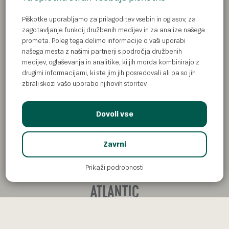
Krom – esencialni mineral za
stabilen krvni sladkor in presnovno
Piškotke uporabljamo za prilagoditev vsebin in oglasov, za
zagotavljanje funkcij družbenih medijev in za analize našega
energijo
prometa. Poleg tega delimo informacije o vaši uporabi
našega mesta z našimi partnerji s področja družbenih
Besed: 634
Čas branja: 4 min
medijev, oglaševanja in analitike, ki jih morda kombinirajo z
drugimi informacijami, ki ste jim jih posredovali ali pa so jih
zbrali skozi vašo uporabo njihovih storitev.
Domov
Kontakt
Kje kupiti
Pogosta vprašanja
Pravila zasebnosti
Dovoli vse
Politika piškotkov
Zavrni
Prikaži podrobnosti
© Atlantic Droga Kolinska d.o.o All rights reserved. ADK is part of
Atlantic Grupa.