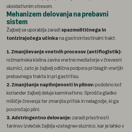
oksidativnim stresom.
Mehanizem delovanja na prebavni
sistem
Žajbelj se uporablja zaradi
spazmolitičnega in
tonizirajočega učinka
na gastrointestinalni trakt:
1. Zmanjševanje vnetnih procesov (antiflogistik):
rožmarinska kislina zavira vnetne mediatorje v črevesni
sluznici, zato je žajbelj odlična podpora pri blagih vnetjih
prebavnega trakta in pri gastritisu.
2. Zmanjšanje napihnjenosti in plinov:
podobno kot
koriander žajbelj deluje karminativno. Sprošča gladko
mišičje črevesja ter zmanjša pritisk in nelagodje, ki ga
povzročajo plini.
3. Adstringentno delovanje:
zaradi prisotnosti
taninov izvleček žajblja »zategne« sluznico, kar je lahko v