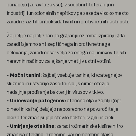
panacejo (zdravilo za vse), v sodobni fitoterapiji in
industriji funkcionalnih napitkov pa zaseda visoko mesto
zaradi izrazitih antioksidativnih in protivnetnih lastnosti.
Žajbelj je najbolj znan po grgranju oziroma izpiranju grla
zaradi izjemno antiseptičnega in protivnetnega
delovanja, zaradi česar velja za enega najučinkovitejših
naravnih načinov za lajšanje vnetij v ustni votlini.
•
Močni tanini:
žajbelj vsebuje tanine, ki »zategnejo«
sluznico in ustvarijo zaščitni sloj, s čimer otežijo
nadaljnje prodiranje bakterij in virusov v tkivo.
•
Uničevanje patogenov:
eterična olja v žajblju (npr.
cineol in kafra) delujejo neposredno na povzročitelje
okužb ter zmanjšujejo število bakterij v grlu in žrelu.
•
Umirjanje otekline:
zaradi rožmarinske kisline hitro
zmanjša oteklino in rdečino, kar pomembno olajša